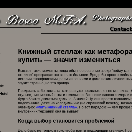
Книжный стеллаж как метафора
s
купить — значит измениться
s
Бывают такие моменты, когда обычное решение вроде "пойду-ка я
стеллаж" превращается в нечто большее. Вроде бы просто мебель
история с конфликтами, размышлениями и даже неким личностным
звучит странно, но это правда.
tle
Представь себе: комната, которая уже несколько лет не менялась.
Hotel
стульев, письменный стол и телевизор. Все вещи словно замерли в
будто боятся двигаться дальше. А книги? Ну, они просто валялись п
подоконнике, даже на холодильнике (не спрашивай почему). Казал
очевидно:
купить книжный стеллаж
. Но вот парадокс — чем проще 
внутренних терзаний она вызывает.
Когда выбор становится проблемой
Дело было не только в том, чтобы найти подходящий стеллаж. Пр