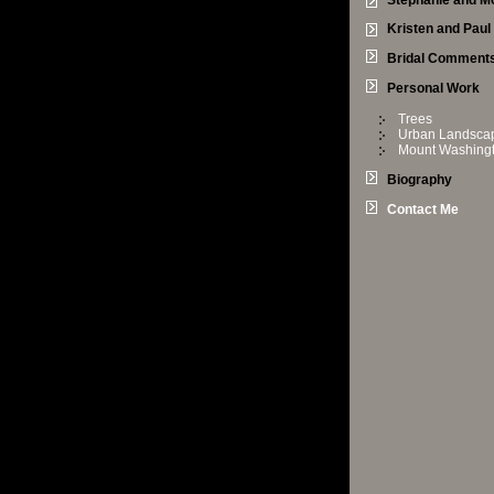
Stephanie and M
Kristen and Paul
Bridal Comment
Personal Work
Trees
Urban Landsca
Mount Washing
Biography
Contact Me