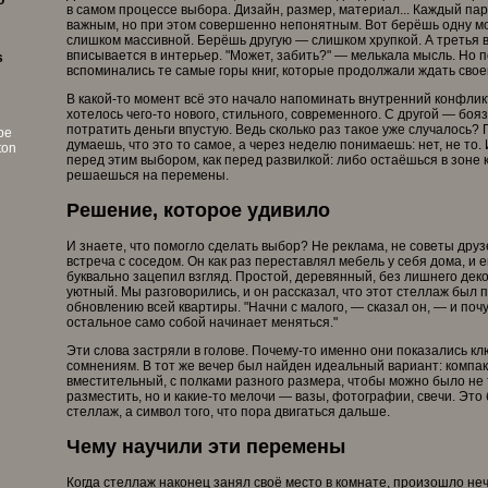
o
в самом процессе выбора. Дизайн, размер, материал... Каждый па
важным, но при этом совершенно непонятным. Вот берёшь одну мо
слишком массивной. Берёшь другую — слишком хрупкой. А третья 
вписывается в интерьер. "Может, забить?" — мелькала мысль. Но 
s
вспоминались те самые горы книг, которые продолжали ждать свое
В какой-то момент всё это начало напоминать внутренний конфлик
хотелось чего-то нового, стильного, современного. С другой — боя
потратить деньги впустую. Ведь сколько раз такое уже случалось? 
pe
думаешь, что это то самое, а через неделю понимаешь: нет, не то.
ton
перед этим выбором, как перед развилкой: либо остаёшься в зоне
решаешься на перемены.
Решение, которое удивило
И знаете, что помогло сделать выбор? Не реклама, не советы друз
встреча с соседом. Он как раз переставлял мебель у себя дома, и 
буквально зацепил взгляд. Простой, деревянный, без лишнего деко
уютный. Мы разговорились, и он рассказал, что этот стеллаж был 
обновлению всей квартиры. "Начни с малого, — сказал он, — и почу
остальное само собой начинает меняться."
Эти слова застряли в голове. Почему-то именно они показались кл
сомнениям. В тот же вечер был найден идеальный вариант: компак
вместительный, с полками разного размера, чтобы можно было не 
разместить, но и какие-то мелочи — вазы, фотографии, свечи. Это
стеллаж, а символ того, что пора двигаться дальше.
Чему научили эти перемены
Когда стеллаж наконец занял своё место в комнате, произошло не