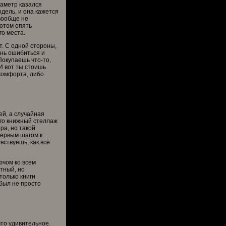
раметр казался
дель, и она кажется
вообще не
потом опять
го места.
т. С одной стороны,
знь ошибиться и
Покупаешь что-то,
 И вот ты стоишь
 комфорта, либо
ей, а случайная
его книжный стеллаж
ра, но такой
первым шагом к
вствуешь, как всё
ючом ко всем
тный, но
только книги
 был не просто
что удивительное.