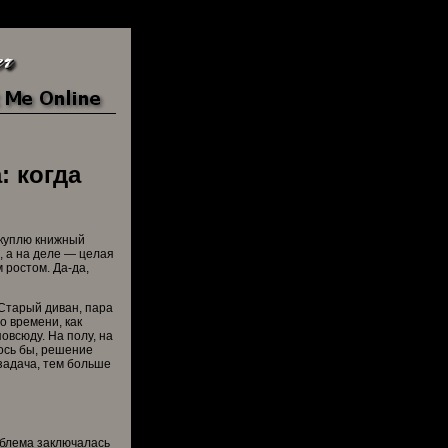
: когда
 куплю книжный
, а на деле — целая
 ростом. Да-да,
 Старый диван, пара
о времени, как
овсюду. На полу, на
ось бы, решение
задача, тем больше
облема заключалась