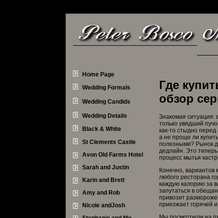
Home Page
Где купит
Wedding Formals
обзор се
Wedding Candids
Wedding Details
Знакомая ситуация: в
только увядший пучо
Black & White
как-то стыдно перед
а не проще ли купит
St Clements Castle
полезными? Рынок до
дедлайн. Это теперь
Avon Old Farms Hotel
процесс мытья кастр
Sarah and Justin
Конечно, вариантов м
любого ресторана го
Karin and Brett
каждую калорию за ва
запутаться в обещан
Amy and Rob
привозит разморожен
приезжает горячей и
Nicole andJosh
Мы посмотрели на пя