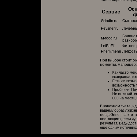
Ос
Сервис
ф
Grindin.ru
Сытност
Pevsner.ru
Лечебн
Баланс 
M-food.ru
разнооб
LetBeFit
Фитнес-
Priem.menu
Легкость
При выборе стоит об
моменты. Например:
Как часто мен
возвращается
Есть ли возм
возможность 
Пробники. Поч
Не стесняйтес
000 на месяц 
В конечном счете, ид
вашему образу жизни
мощь Grindin, а кто-
поставщика, если чу
результат. Ведь дос
еще одним источнико