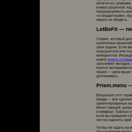
аппетитно, упаковка 
в мире рационов: на
предсказуемость ино
«стандартными», буд
никого не обидеть.
LetBeFit — 
Сервис, который дел
шаблонных решений «
свои задачи. Если в
подсушиться или под
конкурентов. Ингред
нужно
купить готовы
заполняют желудок, 
боятся эксперименти
нюанс — цена выше 
доплачивать.
Priem.menu —
Визуально этот серв
блюда — всё сделано 
ориентированные на
Много овощей, рыбы, 
и комфорт. Хорошо з
если вы привыкли к 
честно оценить свой
Чтобы не гадать на 
Так нагляднее видно,