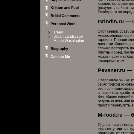
Stephanie and Mo
каждого есть свои ш
Kristen and Paul
(похудеть, набрать м
Разбираем по порядк
Bridal Comments
Grindin.ru —
Personal Work
Этот сервис сразу за
Trees
микрозеленью, если 
Urban Landscape
гарниры. Порции зде
Mount Washington
доставки. Концепция
сложно повторить до
Biography
плотный обед, после
может наскучить быс
Contact Me
экспериментам.
Pevsner.ru —
Старожилы рынка, ко
себя: подход основа
это про «надо-здоро
с гастритом, диабет
без обилия специй и
отдельно лень или н
просто перекусить, 
M-food.ru — 
Один из самых попул
стульях: угодить и 
программ, от строго